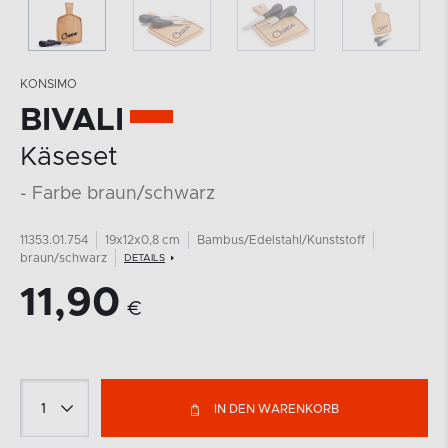
KONSIMO
BIVALI
Käseset
- Farbe braun/schwarz
11353.01.754
19x12x0,8 cm
Bambus/Edelstahl/Kunststoff
braun/schwarz
DETAILS
11,90
€
IN DEN WARENKORB