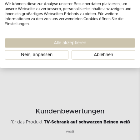
Produkt Nr:
12918.08.100
Wir können diese zur Analyse unserer Besucherdaten platzieren, um
unsere Webseite zu verbessern, personalisierte Inhalte anzuzeigen und
Türanzahl:
3
Ihnen ein großartiges Webseiten-Erlebnis zu bieten. Für weitere
Korpusmaterial:
16 mm laminierte Platte
Informationen zu den von uns verwendeten Cookies öffnen Sie die
Einstellungen.
Frontenmaterial:
Rillen für MDF-Platten PVC-Folie
Scharniere:
Dosenscharniere
Alle akzeptieren
Kanten:
ABS 0,6 mm
Handgriffe:
push to open
Nein, anpassen
Ablehnen
Füße:
Metall
Kundenbewertungen
für das Produkt
TV-Schrank auf schwarzen Beinen weiß
weiß