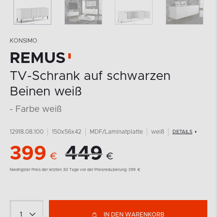
KONSIMO
REMUS
TV-Schrank auf schwarzen
Beinen weiß
- Farbe weiß
12918.08.100
150x56x42
MDF/Laminatplatte
weiß
DETAILS
399
449
€
€
Niedrigster Preis der letzten 30 Tage vor der Preisreduzierung:
399
€
IN DEN WARENKORB