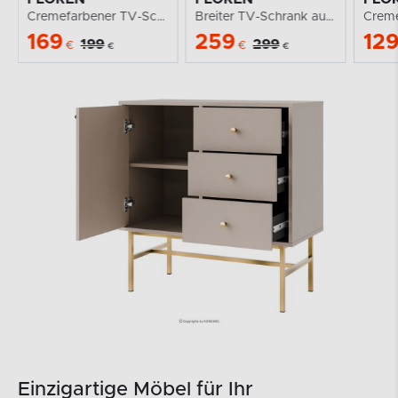
Cremefarbener TV-Schrank auf goldenen Füßen
Breiter TV-Schrank auf goldenen Beinen
169
259
12
199
299
€
€
€
€
Einzigartige Möbel für Ihr