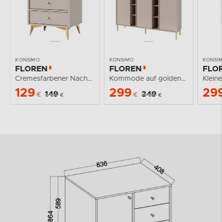
KONSIMO
KONSIMO
KONSI
FLOREN
FLOREN
FLO
Cremesfarbener Nachttisch auf goldenen Beinen
Kommode auf goldenen Beinen, cremefarben
129
299
29
149
349
€
€
€
€