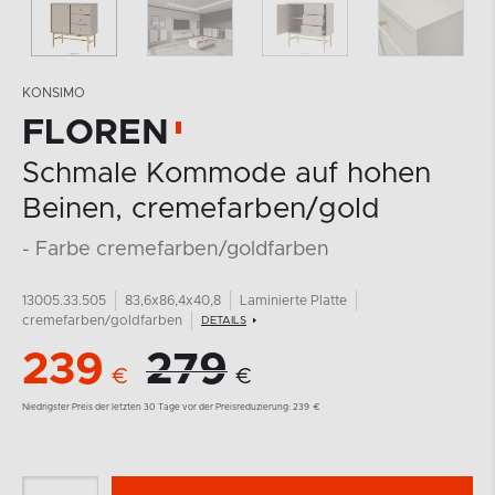
KONSIMO
FLOREN
Schmale Kommode auf hohen
Beinen, cremefarben/gold
- Farbe cremefarben/goldfarben
13005.33.505
83,6x86,4x40,8
Laminierte Platte
cremefarben/goldfarben
DETAILS
239
279
€
€
Niedrigster Preis der letzten 30 Tage vor der Preisreduzierung:
239
€