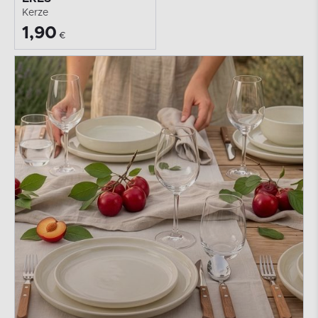
Kerze
1,90
€