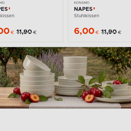
IMO
KONSIMO
PES
NAPES
lkissen
Stuhlkissen
00
6,00
11,90
11,90
€
€
€
€