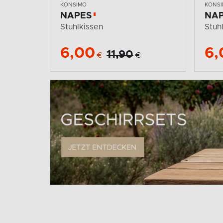
KONSIMO
KONS
NAPES
NA
Stuhlkissen
Stuh
6,00
6,
11,90
€
€