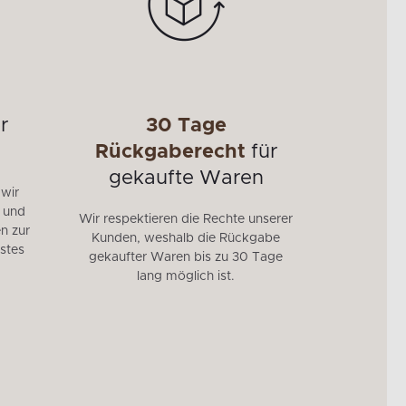
r
30 Tage
Mö
Rückgaberecht
für
95 % unse
gekaufte Waren
EU herges
 wir
auf die 
e und
Wir respektieren die Rechte unserer
höchste 
n zur
Kunden, weshalb die Rückgabe
Langlebig
stes
gekaufter Waren bis zu 30 Tage
der stren
lang möglich ist.
Sie Möbe
invest