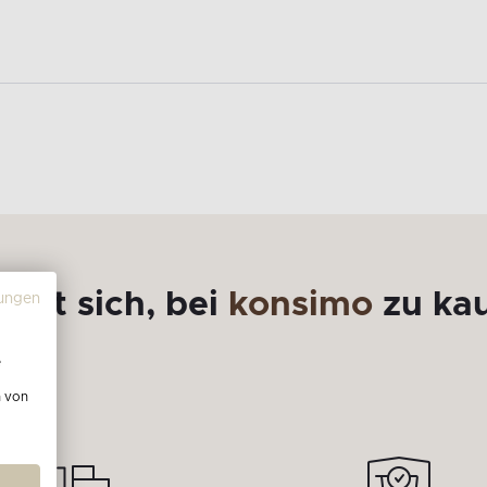
ohnt sich, bei
konsimo
zu ka
ungen
e
n von