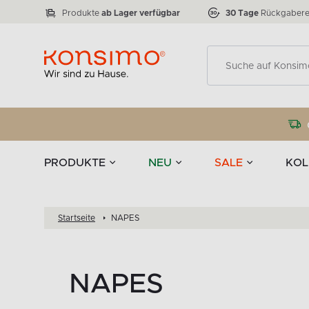
Lampen
Tischgeschirr u
VICTO
ELEGANT
zu 50 %
Tischla
Anzahl der Produkte:
Anzahl der Produkte:
77
888
Produkte
ab Lager verfügbar
30 Tage
Rückgabere
Deko
PRODUKTE
NEU
SALE
KOL
Startseite
NAPES
NAPES