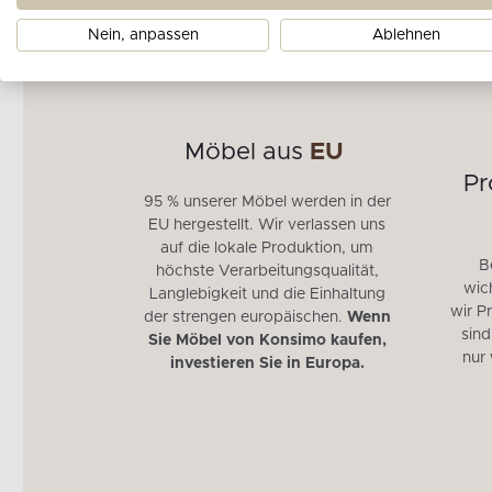
Nein, anpassen
Ablehnen
e
Möbel aus
EU
ht
für
Pr
95 % unserer Möbel werden in der
aren
EU hergestellt. Wir verlassen uns
auf die lokale Produktion, um
chte unserer
B
höchste Verarbeitungsqualität,
 Rückgabe
wich
Langlebigkeit und die Einhaltung
u 30 Tage
wir P
der strengen europäischen.
Wenn
t.
sind
Sie Möbel von Konsimo kaufen,
nur
investieren Sie in Europa.