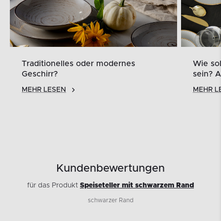
Traditionelles oder modernes
Wie sol
Geschirr?
sein? A
MEHR LESEN
MEHR L
Kundenbewertungen
für das Produkt
Speiseteller mit schwarzem Rand
schwarzer Rand