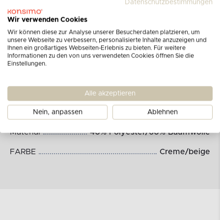
Datenschutzbestimmungen
Wir verwenden Cookies
Wir können diese zur Analyse unserer Besucherdaten platzieren, um
unsere Webseite zu verbessern, personalisierte Inhalte anzuzeigen und
Ihnen ein großartiges Webseiten-Erlebnis zu bieten. Für weitere
Abmessungen des Produkts:
Informationen zu den von uns verwendeten Cookies öffnen Sie die
Einstellungen.
Abmessungen (cm)
45x45
Alle akzeptieren
PRODUKTINFORMATIONEN
Der Kissenbezug hat
einen Reißverschluss
Nein, anpassen
Ablehnen
Material
40% Polyester/60% Baumwolle
FARBE
Creme/beige