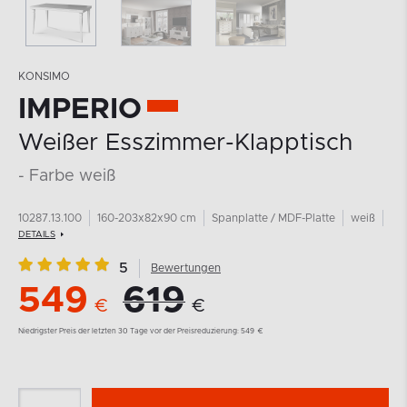
KONSIMO
IMPERIO
Weißer Esszimmer-Klapptisch
- Farbe weiß
10287.13.100
160-203x82x90 cm
Spanplatte / MDF-Platte
weiß
DETAILS
5
Bewertungen
549
619
€
€
Niedrigster Preis der letzten 30 Tage vor der Preisreduzierung:
549
€