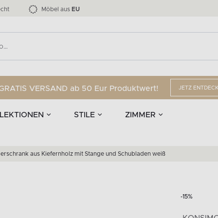
nd Accessoires
Die LOFTY-Möbelkollektion bis zu 34 %
Esszimmerstühle
EPIRI
TEENS
mpen
Vorhänge
G
Anzahl der Produkte:
Anzahl der Produkte:
40
173
cht
Möbel aus
EU
GRATIS VERSAND ab 50 Eur Produktwert!
JETZ ENTDEC
LEKTIONEN
STILE
ZIMMER
derschrank aus Kiefernholz mit Stange und Schubladen weiß
-15%