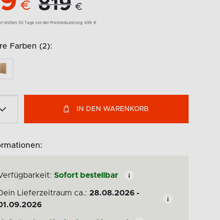
9
819
€
€
der letzten 30 Tage vor der Preisreduzierung:
699
€
e Farben (2):
IN DEN WARENKORB
ormationen:
Verfügbarkeit:
Sofort bestellbar
Dein Lieferzeitraum ca.:
28.08.2026 -
01.09.2026