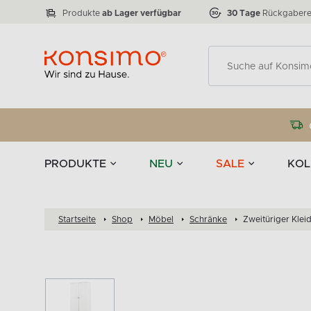
Lampen
Tischgeschirr u
VICTO
ELEGANT
zu 50 %
Tischla
Anzahl der Produkte:
Anzahl der Produkte:
77
888
Produkte
ab Lager verfügbar
30 Tage
Rückgabere
Deko
PRODUKTE
NEU
SALE
KOL
Startseite
Shop
Möbel
Schränke
Zweitüriger Klei