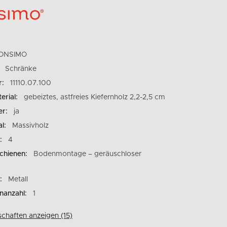
ONSIMO
Schränke
r:
11110.07.100
rial:
gebeiztes, astfreies Kiefernholz 2,2-2,5 cm
er:
ja
l:
Massivholz
:
4
chienen:
Bodenmontage – geräuschloser
:
Metall
nanzahl:
1
schaften anzeigen (15)