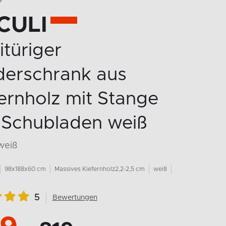
O
CULI
türiger
derschrank aus
ernholz mit Stange
 Schubladen weiß
weiß
98x188x60 cm
Massives Kiefernholz2,2-2,5 cm
weiß
5
Bewertungen