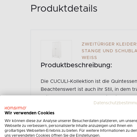
Produktdetails
ZWEITÜRIGER KLEIDE
STANGE UND SCHUBLAD
EISS
Produktbeschreibung:
Die CUCULI-Kollektion ist die Quintesse
Beachtenswert ist auch ihr Stil, in dem 
zeitloser Eleganz und skandinavischem St
Datenschutzbestimm
Weise verbindet sie Kiefernholz und ge
Details. Die Linie fügt sich perfekt in vi
Wir verwenden Cookies
frischen Wind und viel Gemütlichkeit mit 
Wir können diese zur Analyse unserer Besucherdaten platzieren, um unser
Webseite zu verbessern, personalisierte Inhalte anzuzeigen und Ihnen ein
großartiges Webseiten-Erlebnis zu bieten. Für weitere Informationen zu de
uns verwendeten Cookies öffnen Sie die Einstellungen.
Gesamte Produktbeschreibung ansehen