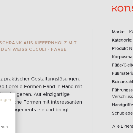
Marke:
K
Kategorie:
RSCHRANK AUS KIEFERNHOLZ MIT
Produkt N
EN WEISS CUCULI - FARBE W
Korpusmate
Füße/Gleit
Fußmateria
nz praktischer Gestaltungslösungen.
Beinanzahl
traditionelle Formen Hand in Hand mit
Führungss
ilgeist gehen. Auf einzigartige
Verschluss
ungen
ometrische Formen mit interessanten
Handgriffe
ele Arrangements ein und bringt
Schublade
sich.
e
Alle Eigen
n von