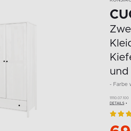
KONSIM
CU
Zwei
Klei
Kief
und
- Farbe 
11110.07.100
DETAILS