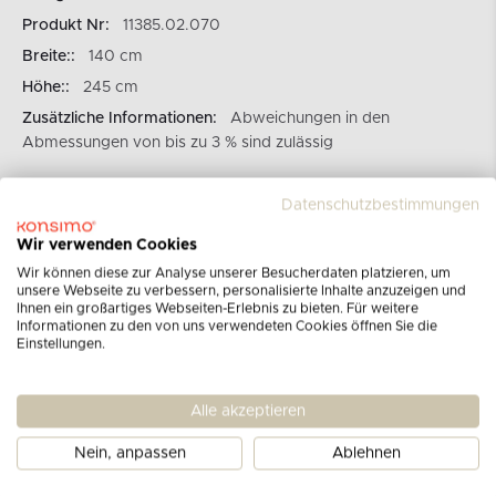
Produkt Nr:
11385.02.070
Breite::
140 cm
Höhe::
245 cm
Zusätzliche Informationen:
Abweichungen in den
Abmessungen von bis zu 3 % sind zulässig
Datenschutzbestimmungen
VELVET Collection
Wir verwenden Cookies
Wir können diese zur Analyse unserer Besucherdaten platzieren, um
unsere Webseite zu verbessern, personalisierte Inhalte anzuzeigen und
Ihnen ein großartiges Webseiten-Erlebnis zu bieten. Für weitere
Informationen zu den von uns verwendeten Cookies öffnen Sie die
Einstellungen.
Alle akzeptieren
Kundenbewertungen
Nein, anpassen
Ablehnen
für das Produkt
Vorhang mit Ösen
gelb