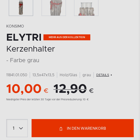
KONSIMO
ELYTRI
MEHR AUS DER KOLLEKTION
Kerzenhalter
- Farbe grau
11841.01.050
13,5x47x13,5
Holz/Glas
grau
DETAILS
10,00
12,90
€
€
Niedrigster Preis der letzten 30 Tage vor der Preisreduzierung:
10
€
IN DEN WARENKORB