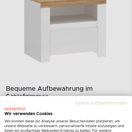
Bequeme Aufbewahrung im
Schlafzimmer
Datenschutzbestimmungen
Nachttische können als Set auf beiden Seiten
Wir verwenden Cookies
des Bettes oder einzeln je nach Bedarf der
Wir können diese zur Analyse unserer Besucherdaten platzieren, um
Benutzer und des freien Platzes im Raum
unsere Webseite zu verbessern, personalisierte Inhalte anzuzeigen und
Ihnen ein großartiges Webseiten-Erlebnis zu bieten. Für weitere