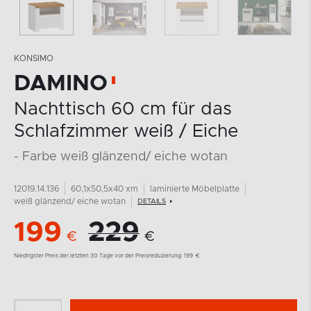
KONSIMO
DAMINO
Nachttisch 60 cm für das
Schlafzimmer weiß / Eiche
- Farbe weiß glänzend/ eiche wotan
12019.14.136
60,1x50,5x40 xm
laminierte Möbelplatte
weiß glänzend/ eiche wotan
DETAILS
199
229
€
€
Niedrigster Preis der letzten 30 Tage vor der Preisreduzierung:
199
€