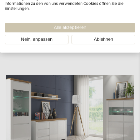
aufgestellt werden - aufgrund ihrer
Informationen zu den von uns verwendeten Cookies öffnen Sie die
Abmessungen (50x50,5x40 cm) sollten sie
Einstellungen.
jedoch in den meisten gestalteten
Schlafzimmern passen.
Alle akzeptieren
Nein, anpassen
Ablehnen