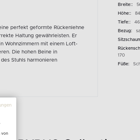
Breite::
5
Höhe::
8
Tiefe::
46
 eine perfekt geformte Rückenlehne
Bezug:
s
rekte Haltung gewährleisten. Er
Sitzschau
 in Wohnzimmern mit einem Loft-
Rückensc
ren. Die hohen Beine in
170
des Stuhls harmonieren
Füße:
Sch
ungen
e
n von