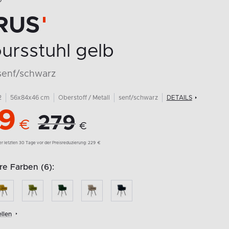
O
RUS
ursstuhl gelb
senf/schwarz
2
56x84x46 cm
Oberstoff / Metall
senf/schwarz
DETAILS
9
279
€
€
der letzten 30 Tage vor der Preisreduzierung:
229
€
e Farben (6):
llen