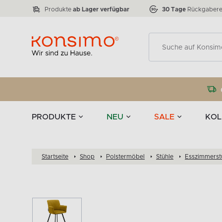
Lampen
Tischgeschirr u
VICTO
ELEGANT
zu 50 %
Tischla
Anzahl der Produkte:
Anzahl der Produkte:
77
888
Produkte
ab Lager verfügbar
30 Tage
Rückgabere
Deko
PRODUKTE
NEU
SALE
KOL
Startseite
Shop
Polstermöbel
Stühle
Esszimmerst