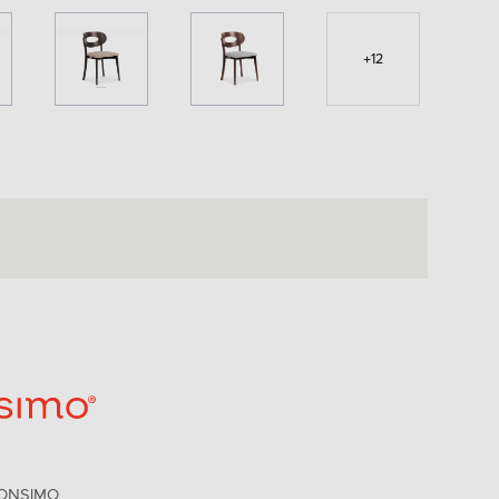
+
12
ONSIMO