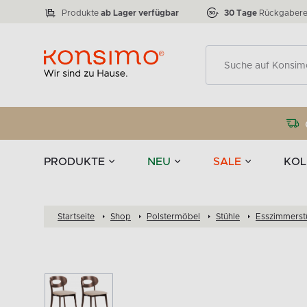
Lampen
Tischgeschirr u
VICTO
ELEGANT
zu 50 %
Tischla
Anzahl der Produkte:
Anzahl der Produkte:
77
888
Produkte
ab Lager verfügbar
30 Tage
Rückgabere
Deko
PRODUKTE
NEU
SALE
KOL
Startseite
Shop
Polstermöbel
Stühle
Esszimmerst