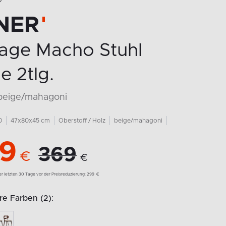
O
NER
tage Macho Stuhl
e 2tlg.
 beige/mahagoni
0
47x80x45 cm
Oberstoff / Holz
beige/mahagoni
9
369
€
€
der letzten 30 Tage vor der Preisreduzierung:
299
€
e Farben (2):