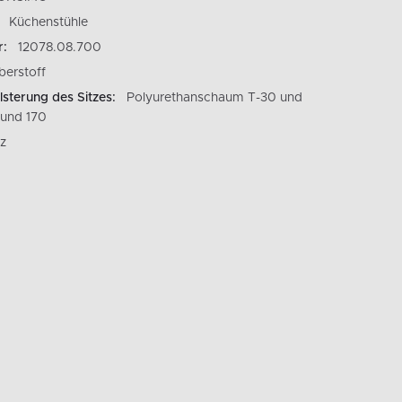
Küchenstühle
r:
12078.08.700
berstoff
lsterung des Sitzes:
Polyurethanschaum T-30 und
 und 170
z