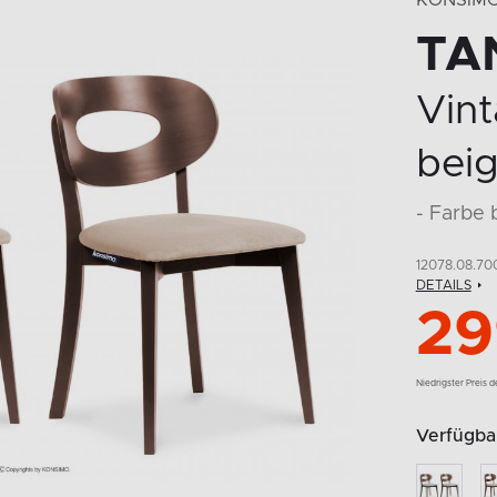
KONSIM
TA
Vin
beig
- Farbe
12078.08.70
DETAILS
29
Niedrigster Preis 
Verfügbar