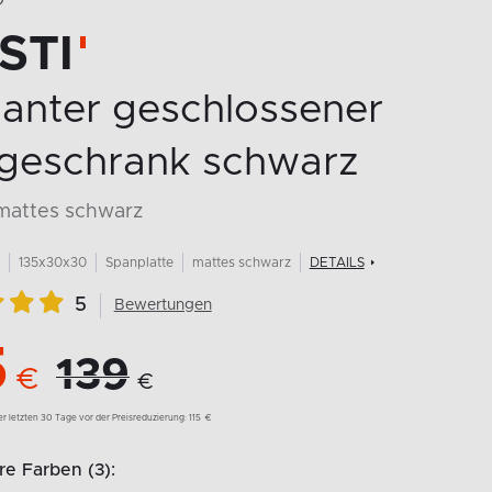
O
STI
ganter geschlossener
geschrank schwarz
 mattes schwarz
135x30x30
Spanplatte
mattes schwarz
DETAILS
5
Bewertungen
5
139
€
€
der letzten 30 Tage vor der Preisreduzierung:
115
€
e Farben (3):