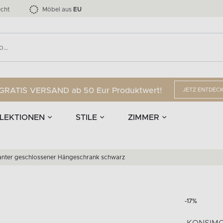
nd Accessoires
Die LOFTY-Möbelkollektion bis zu 34 %
Esszimmerstühle
EPIRI
TEENS
mpen
Vorhänge
G
Anzahl der Produkte:
Anzahl der Produkte:
40
173
cht
Möbel aus
EU
GRATIS VERSAND ab 50 Eur Produktwert!
JETZ ENTDEC
LEKTIONEN
STILE
ZIMMER
anter geschlossener Hängeschrank schwarz
-17%