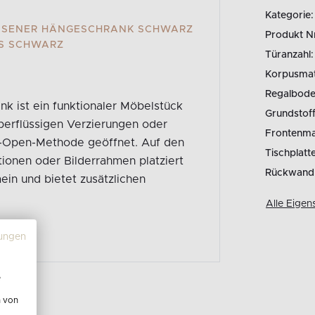
Kategorie:
SSENER HÄNGESCHRANK SCHWARZ
Produkt N
ES SCHWARZ
Türanzahl:
Korpusmate
Regalbode
 ist ein funktionaler Möbelstück
Grundstoff
überflüssigen Verzierungen oder
Frontenmat
to-Open-Methode geöffnet. Auf den
Tischplatt
ionen oder Bilderrahmen platziert
Rückwand
in und bietet zusätzlichen
Alle Eigen
ungen
e
n von