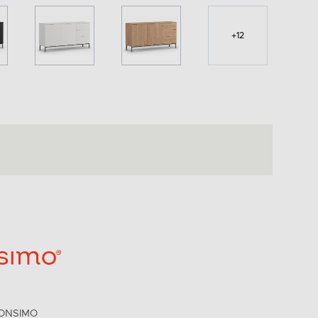
+
12
ONSIMO