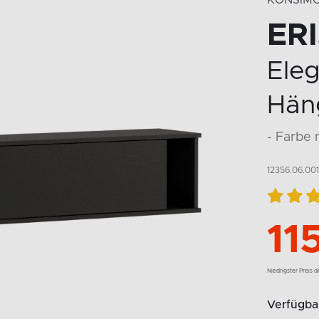
KONSIM
ERI
Ele
Hän
- Farbe
12356.06.001
11
Niedrigster Preis 
Verfügbar