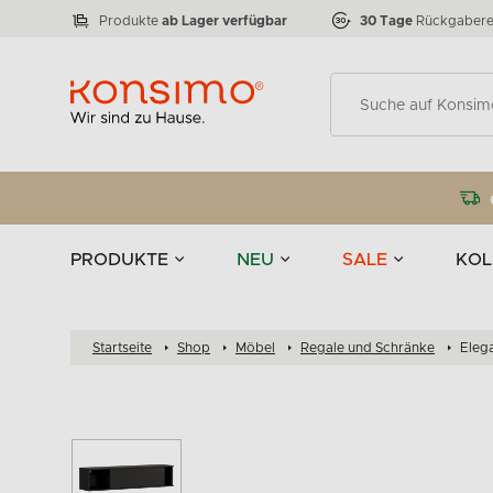
Lampen
Tischgeschirr u
VICTO
ELEGANT
zu 50 %
Tischla
Anzahl der Produkte:
Anzahl der Produkte:
77
888
Produkte
ab Lager verfügbar
30 Tage
Rückgabere
Deko
PRODUKTE
NEU
SALE
KOL
Startseite
Shop
Möbel
Regale und Schränke
Eleg