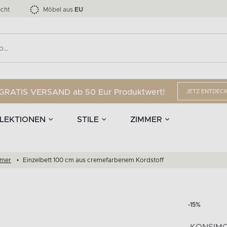
nd Accessoires
Die LOFTY-Möbelkollektion bis zu 34 %
Esszimmerstühle
EPIRI
TEENS
mpen
Vorhänge
G
Anzahl der Produkte:
Anzahl der Produkte:
40
173
cht
Möbel aus
EU
GRATIS VERSAND ab 50 Eur Produktwert!
JETZ ENTDEC
LEKTIONEN
STILE
ZIMMER
mmer
Einzelbett 100 cm aus cremefarbenem Kordstoff
-15%