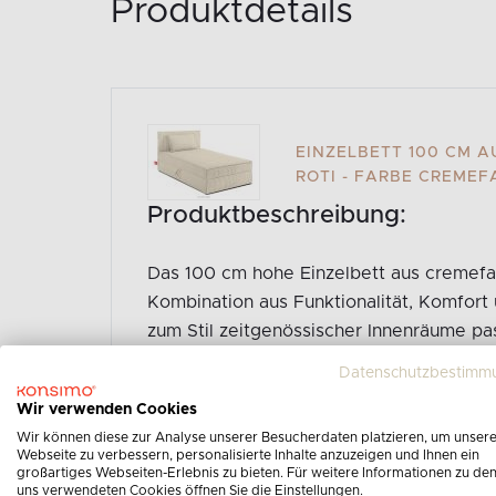
Produktdetails
EINZELBETT 100 CM 
ROTI - FARBE CREME
Produktbeschreibung:
Das 100 cm hohe Einzelbett aus cremefa
Kombination aus Funktionalität, Komfor
zum Stil zeitgenössischer Innenräume passt
durchdacht und bietet nicht nur Schlafko
Datenschutzbestimm
ästhetisches Aussehen, das jedes Schlaf
Wir verwenden Cookies
Konstruktion basiert auf einem robusten 
Wir können diese zur Analyse unserer Besucherdaten platzieren, um unser
Langlebigkeit garantiert.
Webseite zu verbessern, personalisierte Inhalte anzuzeigen und Ihnen ein
großartiges Webseiten-Erlebnis zu bieten. Für weitere Informationen zu de
uns verwendeten Cookies öffnen Sie die Einstellungen.