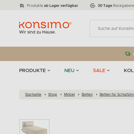
Lampen
Tischgeschirr u
VICTO
ELEGANT
zu 50 %
Tischla
Anzahl der Produkte:
Anzahl der Produkte:
77
888
Produkte
ab Lager verfügbar
30 Tage
Rückgabere
Deko
PRODUKTE
NEU
SALE
KOL
Startseite
Shop
Möbel
Betten
Betten für Schlafzi