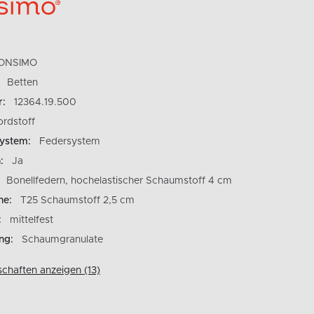
ONSIMO
Betten
r:
12364.19.500
ordstoff
ystem:
Federsystem
:
Ja
Bonellfedern, hochelastischer Schaumstoff 4 cm
ne:
T25 Schaumstoff 2,5 cm
:
mittelfest
ng:
Schaumgranulate
schaften anzeigen (13)