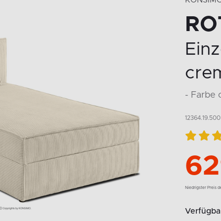
KONSIM
RO
Einz
cre
- Farbe
12364.19.500
62
Niedrigster Preis 
Verfügbar