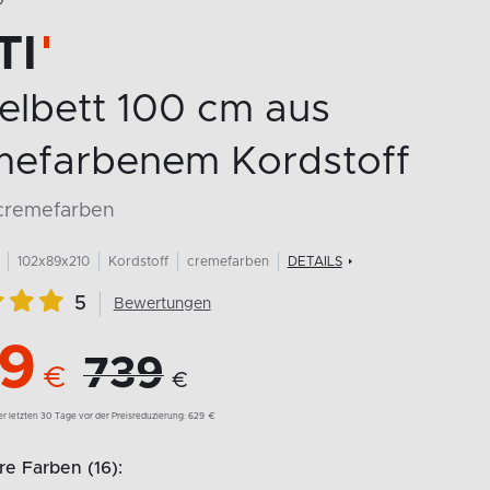
O
TI
elbett 100 cm aus
mefarbenem Kordstoff
 cremefarben
102x89x210
Kordstoff
cremefarben
DETAILS
5
Bewertungen
9
739
€
€
der letzten 30 Tage vor der Preisreduzierung:
629
€
e Farben (16):