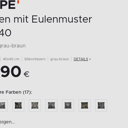
PE
en mit Eulenmuster
40
grau-braun
40x40 cm
Silikonfasern
grau-braun
DETAILS
,90
€
e Farben (17):
igen...