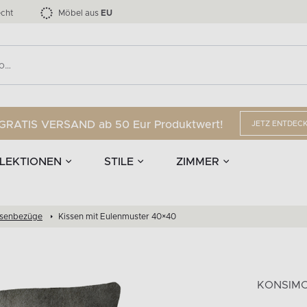
nd Accessoires
Die LOFTY-Möbelkollektion bis zu 34 %
Esszimmerstühle
EPIRI
TEENS
mpen
Vorhänge
G
Anzahl der Produkte:
Anzahl der Produkte:
40
173
cht
Möbel aus
EU
GRATIS VERSAND ab 50 Eur Produktwert!
JETZ ENTDEC
LEKTIONEN
STILE
ZIMMER
ssenbezüge
Kissen mit Eulenmuster 40×40
KONSIM