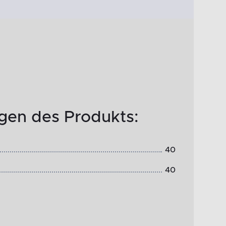
en des Produkts:
40
40