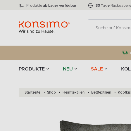
Lampen
Tischgeschirr u
VICTO
ELEGANT
zu 50 %
Tischla
Anzahl der Produkte:
Anzahl der Produkte:
77
888
Produkte
ab Lager verfügbar
30 Tage
Rückgabere
Deko
PRODUKTE
NEU
SALE
KOL
Startseite
Shop
Heimtextilien
Betttextilien
Kopfki