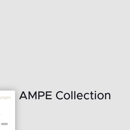
AMPE Collection
ungen
e
n von