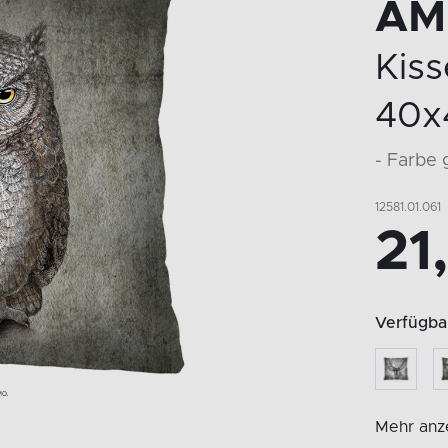
AM
Kiss
40x
- Farbe 
12581.01.061
21
Verfügbar
Mehr anze