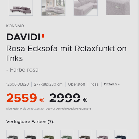
KONSIMO
DAVIDI
Rosa Ecksofa mit Relaxfunktion
links
- Farbe rosa
12606.01.820
277x88x230 cm
Oberstoff
rosa
DETAILS
2559
2999
€
€
Niedrigster Preis der letzten 30 Tage vor der Preisreduzierung:
2559
€
Verfügbare Farben (7):