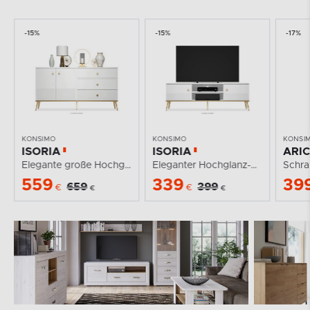
-15%
-15%
-17%
KONSIMO
KONSIMO
KONSI
ISORIA
ISORIA
ARIC
Elegante große Hochglanz-Kommode auf hohen Beinen
Eleganter Hochglanz-TV-Schrank auf hohen Beinen
559
339
39
659
399
€
€
€
€