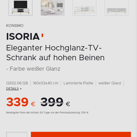
KONSIMO
ISORIA
Eleganter Hochglanz-TV-
Schrank auf hohen Beinen
- Farbe weißer Glanz
12632.06.128
160x53x40 cm
Laminierte Platte
weißer Glanz
DETAILS
339
399
€
€
Niedrigster Preis der letzten 30 Tage vor der Preisreduzierung:
339
€