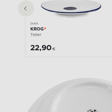
DUKA
KROG
Schale
29,90
€