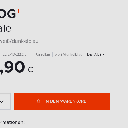
OG
ale
weiß/dunkelblau
22,5x10x22,2 cm
Porzellan
weiß/dunkelblau
DETAILS
,90
€
IN DEN WARENKORB
ormationen: