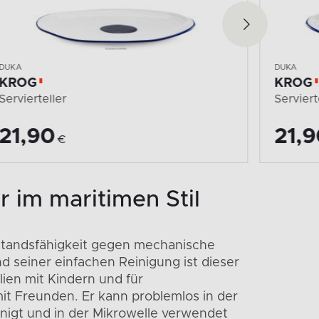
DUKA
DUKA
KROG
KROG
Servierteller
Tasse m
21,90
13,
€
r im maritimen Stil
standsfähigkeit gegen mechanische
 seiner einfachen Reinigung ist dieser
ilien mit Kindern und für
 Freunden. Er kann problemlos in der
nigt und in der Mikrowelle verwendet