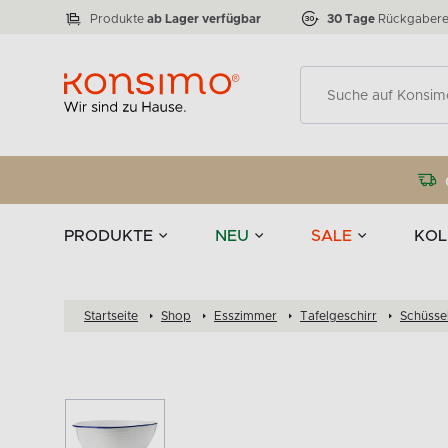
Lampen
Tischgeschirr u
VICTO
ELEGANT
zu 50 %
Tischla
Anzahl der Produkte:
Anzahl der Produkte:
77
888
Produkte
ab Lager verfügbar
30 Tage
Rückgabere
Deko
PRODUKTE
NEU
SALE
KOL
Startseite
Shop
Esszimmer
Tafelgeschirr
Schüsse