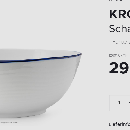
DUKA
KR
Sch
- Farbe 
12691.07.114
29
Lieferinf