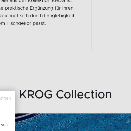
hale aus der Kollektion KROG ist
ne praktische Ergänzung für Ihren
 zeichnet sich durch Langlebigkeit
dem Tischdekor passt.
KROG Collection
ungen
e
n von