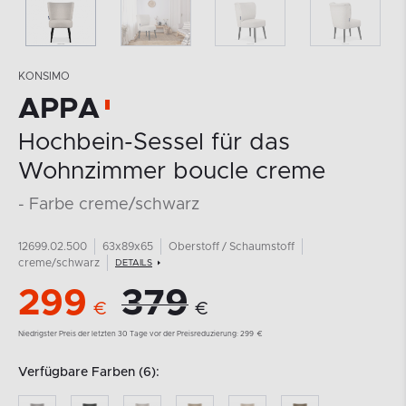
KONSIMO
APPA
Hochbein-Sessel für das
Wohnzimmer boucle creme
- Farbe creme/schwarz
12699.02.500
63x89x65
Oberstoff / Schaumstoff
creme/schwarz
DETAILS
299
379
€
€
Niedrigster Preis der letzten 30 Tage vor der Preisreduzierung:
299
€
Verfügbare Farben (6):