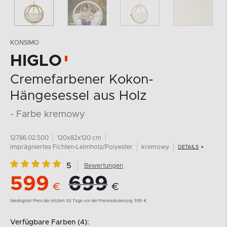
KONSIMO
HIGLO
Cremefarbener Kokon-
Hängesessel aus Holz
- Farbe kremowy
12786.02.500
120x82x120 cm
imprägniertes Fichten-Leimholz/Polyester
kremowy
DETAILS
5
Bewertungen
599
699
€
€
Niedrigster Preis der letzten 30 Tage vor der Preisreduzierung:
599
€
Verfügbare Farben (4):