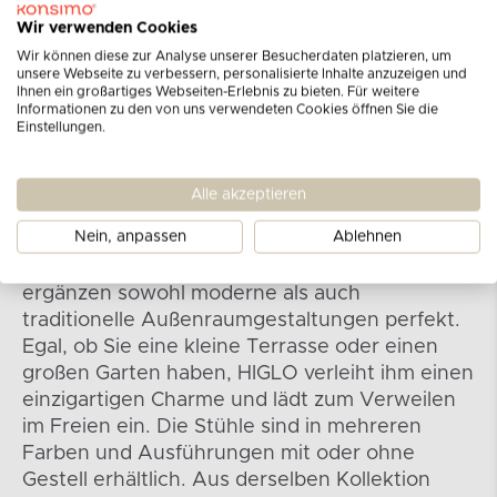
Wir verwenden Cookies
Wir können diese zur Analyse unserer Besucherdaten platzieren, um
unsere Webseite zu verbessern, personalisierte Inhalte anzuzeigen und
Ihnen ein großartiges Webseiten-Erlebnis zu bieten. Für weitere
Informationen zu den von uns verwendeten Cookies öffnen Sie die
Einstellungen.
Kollektion HIGLO
Alle akzeptieren
Das einzigartige Design des Hängesessels
Nein, anpassen
Ablehnen
verleiht dem Raum einen besonderen
Charakter. Seine originelle Form und Ästhetik
ergänzen sowohl moderne als auch
traditionelle Außenraumgestaltungen perfekt.
Egal, ob Sie eine kleine Terrasse oder einen
großen Garten haben, HIGLO verleiht ihm einen
einzigartigen Charme und lädt zum Verweilen
im Freien ein. Die Stühle sind in mehreren
Farben und Ausführungen mit oder ohne
Gestell erhältlich. Aus derselben Kollektion