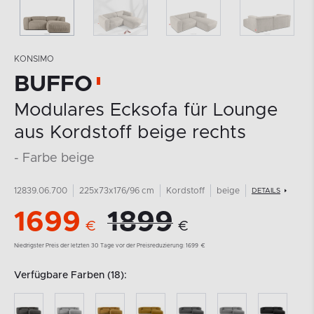
KONSIMO
BUFFO
Modulares Ecksofa für Lounge
aus Kordstoff beige rechts
- Farbe beige
12839.06.700
225x73x176/96 cm
Kordstoff
beige
DETAILS
1699
1899
€
€
Niedrigster Preis der letzten 30 Tage vor der Preisreduzierung:
1699
€
Verfügbare Farben (18):