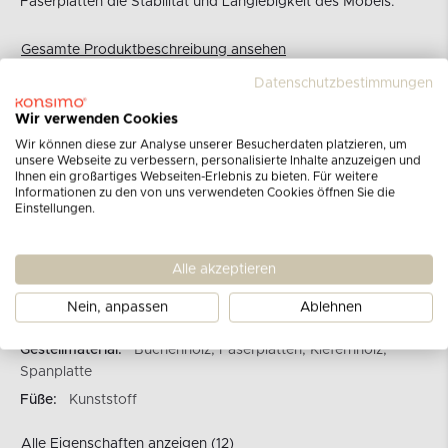
Faserplatten die Stabilität und Langlebigkeit des Möbels.
Gesamte Produktbeschreibung ansehen
Datenschutzbestimmungen
Marke:
KONSIMO
Wir verwenden Cookies
Kategorie:
L-Ecksofas
Wir können diese zur Analyse unserer Besucherdaten platzieren, um
Produkt Nr:
12839.06.700
unsere Webseite zu verbessern, personalisierte Inhalte anzuzeigen und
Ihnen ein großartiges Webseiten-Erlebnis zu bieten. Für weitere
Ecksofa-Typ:
rechts
Informationen zu den von uns verwendeten Cookies öffnen Sie die
Einstellungen.
Rückenlehnenfedern:
Wellenunterfederung
Bezug:
Kordstoff
Alle akzeptieren
Rückenschaum:
T 25/23 10 cm + 10 cm Schicht aus
gemischtem Schaumstoff/Silikonstreifen
Nein, anpassen
Ablehnen
Härtegrad:
weich
Gestellmaterial:
Buchenholz, Faserplatten, Kiefernholz,
Spanplatte
Füße:
Kunststoff
Alle Eigenschaften anzeigen (12)