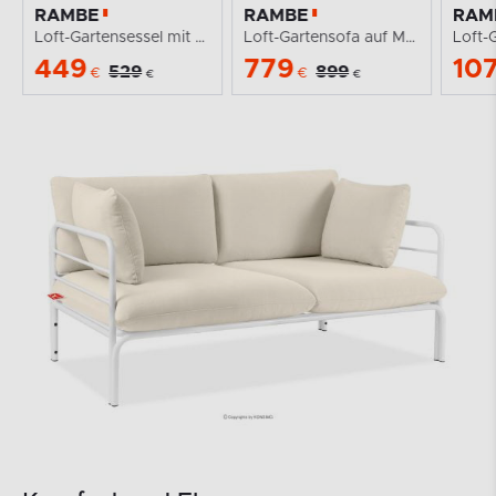
RAMBE
RAMBE
RAM
Loft-Gartensessel mit Metallbeinen weiß/cremeweiß
Loft-Gartensofa auf Metallfüßen weiß/cremefarben
449
779
10
529
899
€
€
€
€