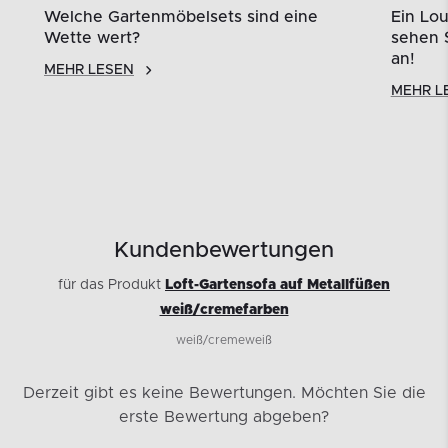
Welche Gartenmöbelsets sind eine
Ein Lou
Wette wert?
sehen S
an!
MEHR LESEN
MEHR L
Kundenbewertungen
für das Produkt
Loft-Gartensofa auf Metallfüßen
weiß/cremefarben
weiß/cremeweiß
Derzeit gibt es keine Bewertungen.
Möchten Sie die
erste Bewertung abgeben?