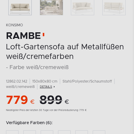
KONSIMO
RAMBE
Loft-Gartensofa auf Metallfüßen
weiß/cremefarben
- Farbe weiß/cremeweiß
12862.02.142
150x80x80 cm
Stahl/Polyester/Schaumstoff
weiß/cremeweiß
DETAILS
779
899
€
€
Niedrigster Preis der letzten 30 Tage vor der Preisreduzierung:
779
€
Verfügbare Farben (6):