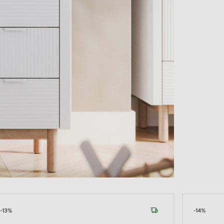
-14%
-13%