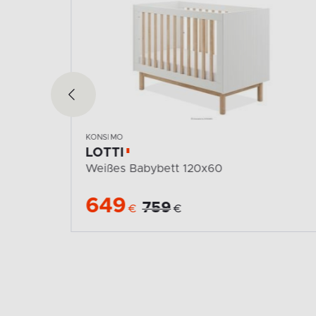
KONSIMO
LOTTI
Kinderbett Matratze 120x60
199
229
€
€