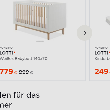
KONSIMO
KONSIMO
LOTTI
LOTTI
Kinderbett Matratze 140x70
Kinder
249
779
289
€
€
en für das
mer