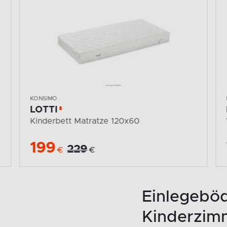
KONSIMO
LOTTI
Weißes Babybett 140x70
779
899
€
€
Einlegeböd
Kinderzim