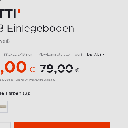
O
TTI
ß Einlegeböden
weiß
88,2x22,5x16,8 cm
MDF/Laminatplatte
weiß
DETAILS
,00
79,00
€
€
der letzten 30 Tage vor der Preisreduzierung:
69
€
e Farben (2):