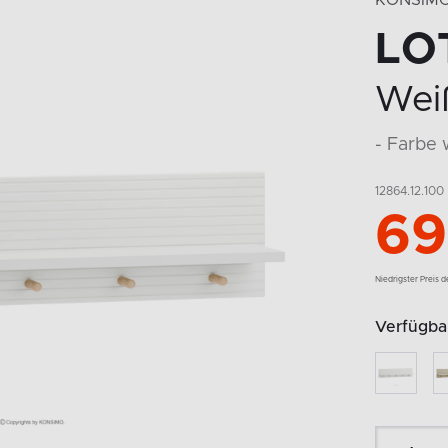
KONSIM
LO
Wei
- Farbe 
12864.12.100
69
Niedrigster Preis 
Verfügbar