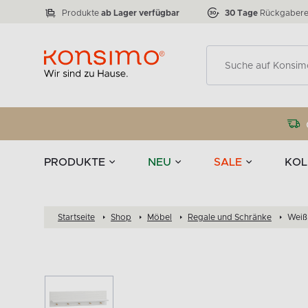
Lampen
Tischgeschirr u
VICTO
ELEGANT
zu 50 %
Tischla
Anzahl der Produkte:
Anzahl der Produkte:
77
888
Produkte
ab Lager verfügbar
30 Tage
Rückgabere
Deko
PRODUKTE
NEU
SALE
KOL
Startseite
Shop
Möbel
Regale und Schränke
Weiß