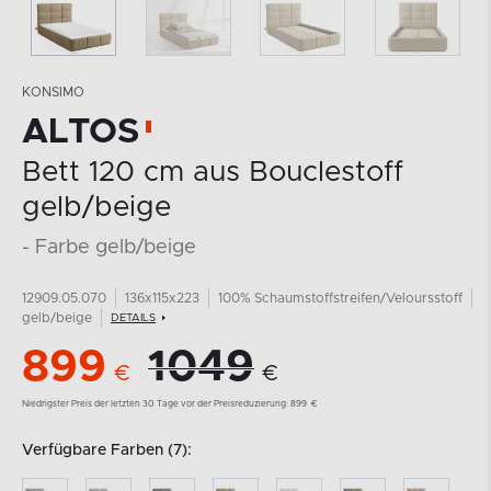
KONSIMO
ALTOS
Bett 120 cm aus Bouclestoff
gelb/beige
- Farbe gelb/beige
12909.05.070
136x115x223
100% Schaumstoffstreifen/Veloursstoff
gelb/beige
DETAILS
899
1049
€
€
Niedrigster Preis der letzten 30 Tage vor der Preisreduzierung:
899
€
Verfügbare Farben (7):