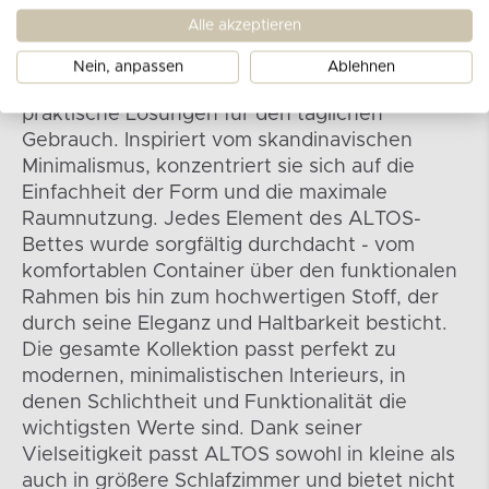
Kollektion ALTOS
Alle akzeptieren
Bei der Kollektion ALTOS geht es nicht nur um
Nein, anpassen
Ablehnen
Schönheit und Funktionalität, sondern auch um
praktische Lösungen für den täglichen
Gebrauch. Inspiriert vom skandinavischen
Minimalismus, konzentriert sie sich auf die
Einfachheit der Form und die maximale
Raumnutzung. Jedes Element des ALTOS-
Bettes wurde sorgfältig durchdacht - vom
komfortablen Container über den funktionalen
Rahmen bis hin zum hochwertigen Stoff, der
durch seine Eleganz und Haltbarkeit besticht.
Die gesamte Kollektion passt perfekt zu
modernen, minimalistischen Interieurs, in
denen Schlichtheit und Funktionalität die
wichtigsten Werte sind. Dank seiner
Vielseitigkeit passt ALTOS sowohl in kleine als
auch in größere Schlafzimmer und bietet nicht