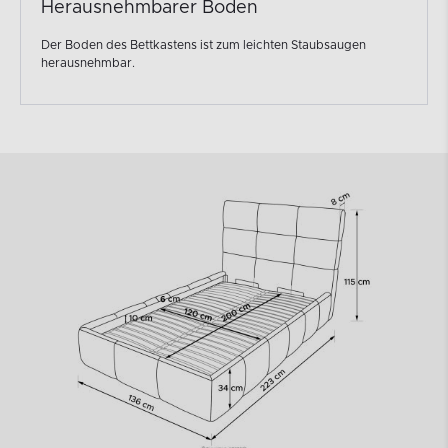
Weiche Kopfstütze
Die mit Schaumstoff gefüllte Kopfstütze garantiert eine weiche
und dauerhafte Unterstützung.