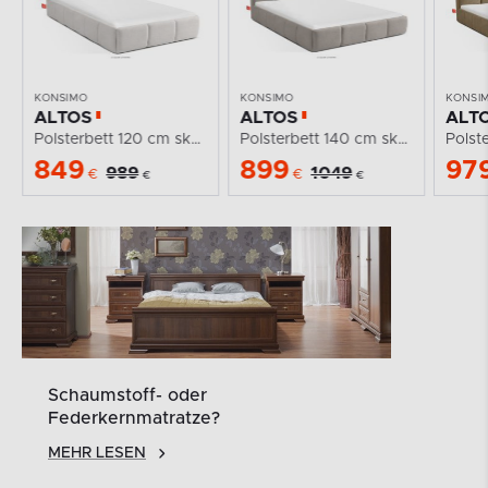
KONSIMO
KONSIMO
KONSI
ALTOS
ALTOS
ALT
Polsterbett 140 cm skandinavischer Stil hellgrau
Polsterbett 160 cm skandinavischer Stil gelb/beige
899
979
10
1049
1149
€
€
€
€
Schaumstoff- oder
Federkernmatratze?
MEHR LESEN