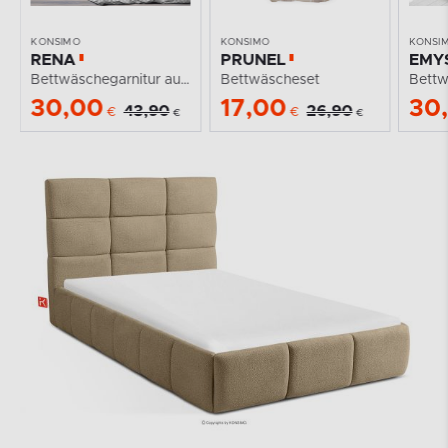
KONSIMO
KONSIMO
KONSI
PRUNEL
EMYS
KOB
lle
Bettwäscheset
Bettwäschegarnitur aus Baumwolle
17,00
30,00
25
26,90
43,90
€
€
€
€