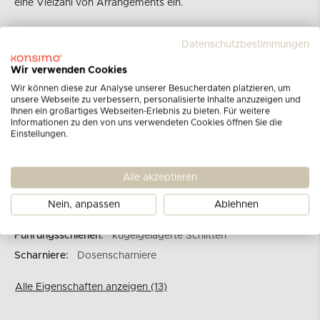
eine Vielzahl von Arrangements ein.
Gesamte Produktbeschreibung ansehen
Datenschutzbestimmungen
Wir verwenden Cookies
Marke:
KONSIMO
Wir können diese zur Analyse unserer Besucherdaten platzieren, um
Kategorie:
Kommoden mit Beinen
unsere Webseite zu verbessern, personalisierte Inhalte anzuzeigen und
Ihnen ein großartiges Webseiten-Erlebnis zu bieten. Für weitere
Produkt Nr:
12914.08.901
Informationen zu den von uns verwendeten Cookies öffnen Sie die
Einstellungen.
Regalbodenanzahl:
3
Schubladenanzahl:
3
Türanzahl:
3
Alle akzeptieren
Korpusmaterial:
16 mm laminierte Platte
Nein, anpassen
Ablehnen
Frontenmaterial:
Rillen für MDF-Platten PVC-Folie
Führungsschienen:
kugelgelagerte Schlitten
Scharniere:
Dosenscharniere
Alle Eigenschaften anzeigen (13)