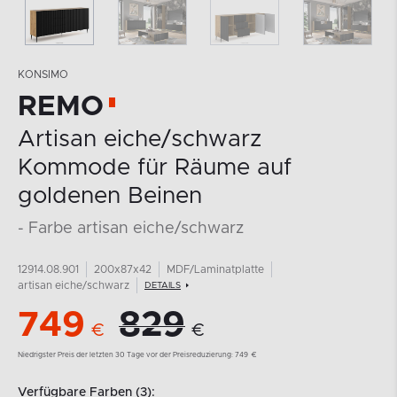
KONSIMO
REMO
Artisan eiche/schwarz
Kommode für Räume auf
goldenen Beinen
- Farbe artisan eiche/schwarz
12914.08.901
200x87x42
MDF/Laminatplatte
artisan eiche/schwarz
DETAILS
749
829
€
€
Niedrigster Preis der letzten 30 Tage vor der Preisreduzierung:
749
€
Verfügbare Farben (3):