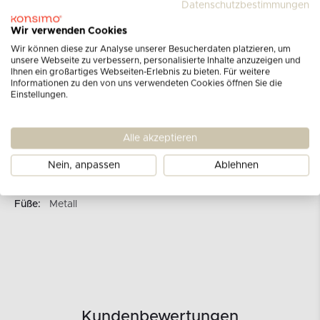
Datenschutzbestimmungen
Marke:
KONSIMO
Wir verwenden Cookies
Kategorie:
TV-Schränke
Wir können diese zur Analyse unserer Besucherdaten platzieren, um
unsere Webseite zu verbessern, personalisierte Inhalte anzuzeigen und
Produkt Nr:
12914.10.100
Ihnen ein großartiges Webseiten-Erlebnis zu bieten. Für weitere
Informationen zu den von uns verwendeten Cookies öffnen Sie die
Türanzahl:
3
Einstellungen.
Korpusmaterial:
16 mm laminierte Platte
Frontenmaterial:
Rillen für MDF-Platten PVC-Folie
Alle akzeptieren
Scharniere:
Dosenscharniere
Kanten:
ABS 0,6 mm
Nein, anpassen
Ablehnen
Handgriffe:
push to open
Füße:
Metall
Kundenbewertungen