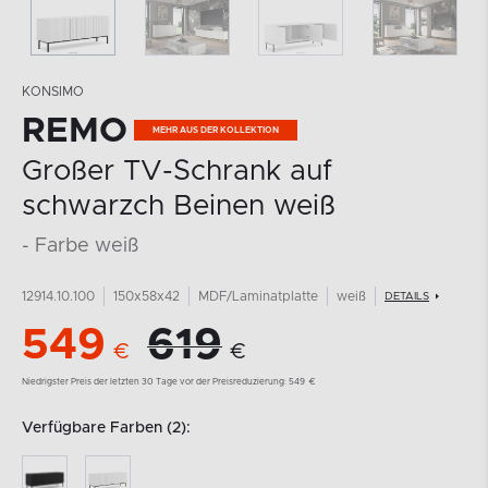
KONSIMO
REMO
Großer TV-Schrank auf
schwarzch Beinen weiß
- Farbe weiß
12914.10.100
150x58x42
MDF/Laminatplatte
weiß
DETAILS
549
619
€
€
Niedrigster Preis der letzten 30 Tage vor der Preisreduzierung:
549
€
Verfügbare Farben (2):