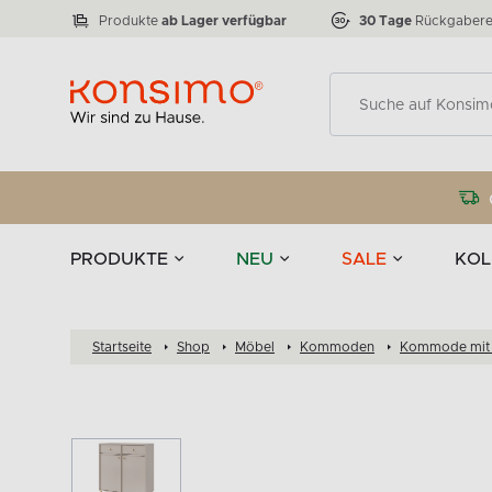
Lampen
Tischgeschirr u
VICTO
ELEGANT
zu 50 %
Tischla
Anzahl der Produkte:
Anzahl der Produkte:
77
888
Produkte
ab Lager verfügbar
30 Tage
Rückgabere
Deko
PRODUKTE
NEU
SALE
KOL
Startseite
Shop
Möbel
Kommoden
Kommode mit 