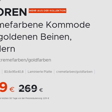
O
OREN
mefarbene Kommode
goldenen Beinen,
ern
 cremefarben/goldfarben
83,6x95x40,8
Laminierte Platte
cremefarben/goldfarben
9
269
€
€
der letzten 30 Tage vor der Preisreduzierung:
229
€