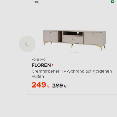
-14%
KONSIMO
FLOREN
t
Cremfarbener TV-Schrank auf goldenen
Füßen
249
289
€
€