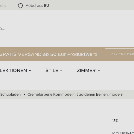
nd Accessoires
Die LOFTY-Möbelkollektion bis zu 34 %
Esszimmerstühle
EPIRI
TEENS
mpen
Vorhänge
G
Anzahl der Produkte:
Anzahl der Produkte:
40
173
cht
Möbel aus
EU
GRATIS VERSAND ab 50 Eur Produktwert!
JETZ ENTDEC
LEKTIONEN
STILE
ZIMMER
Schubladen
Cremefarbene Kommode mit goldenen Beinen, modern
-15%