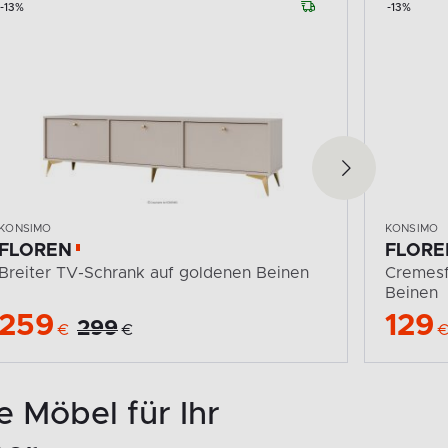
-13%
-13%
KONSIMO
KONSIMO
FLOREN
FLORE
Breiter TV-Schrank auf goldenen Beinen
Cremesf
Beinen
259
129
299
€
€
e Möbel für Ihr