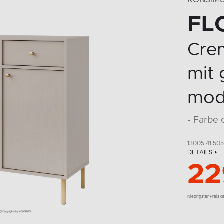
KONSIM
FL
Cre
mit 
mod
- Farbe
13005.41.505
DETAILS
22
Niedrigster Preis 