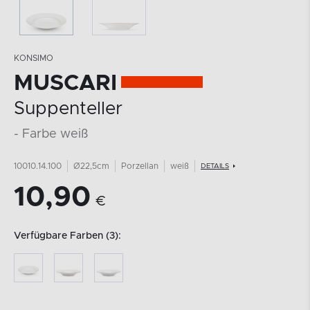
KONSIMO
MUSCARI
Suppenteller
- Farbe weiß
10010.14.100
Ø22,5cm
Porzellan
weiß
DETAILS
10,90
€
Verfügbare Farben (3):