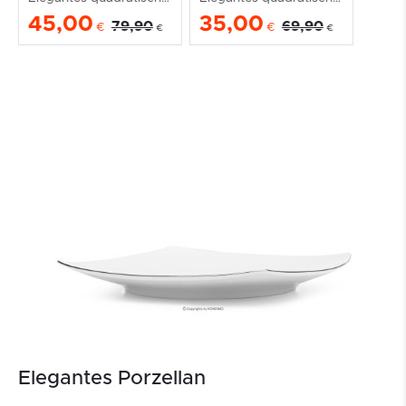
45,00
35,00
45
79,90
69,90
€
€
€
€
Elegantes Porzellan