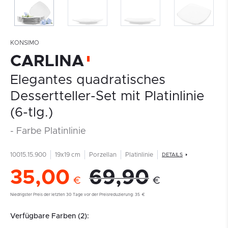
KONSIMO
CARLINA
Elegantes quadratisches
Dessertteller-Set mit Platinlinie
(6-tlg.)
- Farbe Platinlinie
10015.15.900
19x19 cm
Porzellan
Platinlinie
DETAILS
35,00
69,90
€
€
Niedrigster Preis der letzten 30 Tage vor der Preisreduzierung:
35
€
Verfügbare Farben (2):