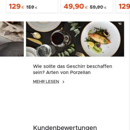
129
49,90
12
159
59,90
€
€
€
€
Wie sollte das Geschirr beschaffen
sein? Arten von Porzellan
MEHR LESEN
Kundenbewertungen