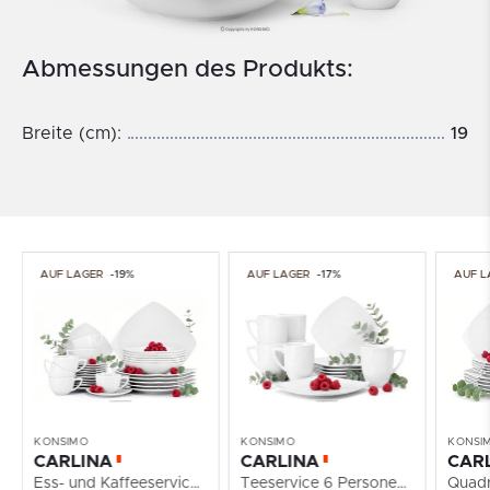
Abmessungen des Produkts:
Breite (cm):
19
AUF LAGER
-19%
AUF LAGER
-17%
AUF L
KONSIMO
KONSIMO
KONSI
CARLINA
CARLINA
CAR
Ess- und Kaffeeservice für 6 Personen 30 Elemente...
Teeservice 6 Personen (12 -teilig.)