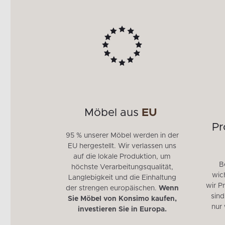
e
Möbel aus
EU
ht
für
Pr
95 % unserer Möbel werden in der
aren
EU hergestellt. Wir verlassen uns
auf die lokale Produktion, um
chte unserer
B
höchste Verarbeitungsqualität,
 Rückgabe
wich
Langlebigkeit und die Einhaltung
u 30 Tage
wir P
der strengen europäischen.
Wenn
t.
sind
Sie Möbel von Konsimo kaufen,
nur
investieren Sie in Europa.