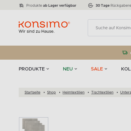
Lampen
Tischgeschirr u
VICTO
ELEGANT
zu 50 %
Tischla
Anzahl der Produkte:
Anzahl der Produkte:
77
888
Produkte
ab Lager verfügbar
30 Tage
Rückgabere
Deko
PRODUKTE
NEU
SALE
KOL
Startseite
Shop
Heimtextilien
Tischtextilien
Unters