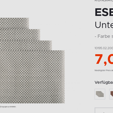
KONSIM
ES
Unte
- Farbe s
10195.02.20
7,
Niedrigster Preis 
Verfügbar