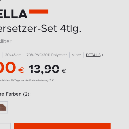
O
ELLA
rsetzer-Set 4tlg.
ilber
0
30x45 cm
70% PVC/30% Polyester
silber
DETAILS
00
13,90
€
€
der letzten 30 Tage vor der Preisreduzierung:
7
€
e Farben (2):