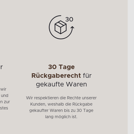
r
30 Tage
Mö
Rückgaberecht
für
95 % unse
gekaufte Waren
EU herges
 wir
auf die 
e und
Wir respektieren die Rechte unserer
höchste 
n zur
Kunden, weshalb die Rückgabe
Langlebig
stes
gekaufter Waren bis zu 30 Tage
der stren
lang möglich ist.
Sie Möbe
invest