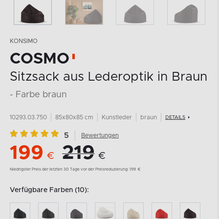
KONSIMO
COSMO
Sitzsack aus Lederoptik in Braun
- Farbe braun
10293.03.750
85x80x85 cm
Kunstleder
braun
DETAILS
5
Bewertungen
199
219
€
€
Niedrigster Preis der letzten 30 Tage vor der Preisreduzierung:
199
€
Verfügbare Farben (10):