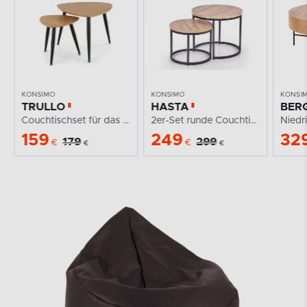
KONSIMO
KONSIMO
KONSI
TRULLO
HASTA
BERG
Couchtischset für das Wohnzimmer
2er-Set runde Couchtische Eiche remo
159
249
32
179
299
€
€
€
€