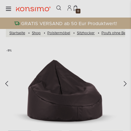
0
GRATIS VERSAND ab 50 Eur Produktwert!
Startseite
Shop
Polstermöbel
Sitzhocker
Poufs ohne Beine
-9%