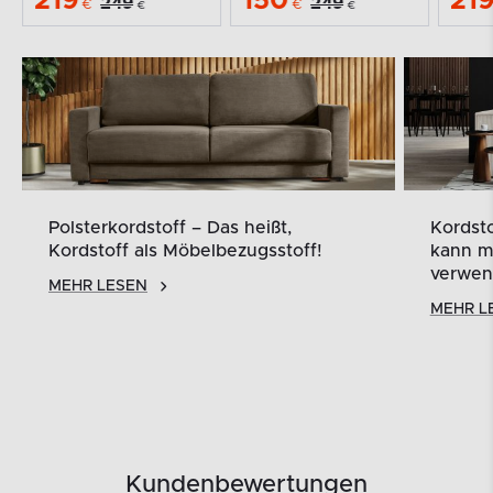
219
150
21
249
249
€
€
€
€
Polsterkordstoff – Das heißt,
Kordstoff 
Kordstoff als Möbelbezugsstoff!
kann man 
verwenden
MEHR LESEN
MEHR LESE
Kundenbewertungen