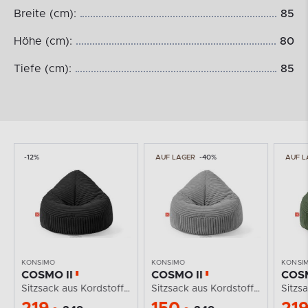
Breite (cm):
85
Höhe (cm):
80
Tiefe (cm):
85
-12%
AUF LAGER
-40%
AUF L
KONSIMO
KONSIMO
KONSI
COSMO II
COSMO II
COSM
grau
Sitzsack aus Kordstoff schwarz
Sitzsack aus Kordstoff dunkelgrau