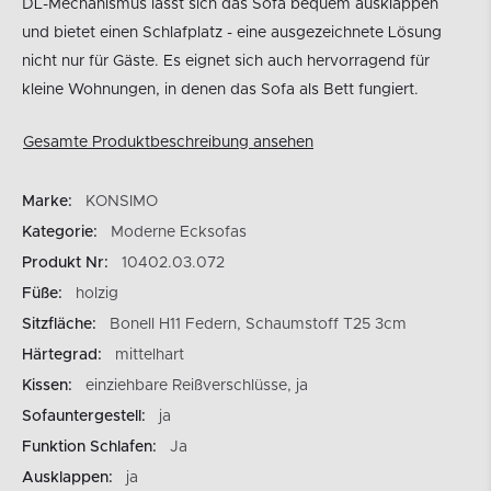
DL-Mechanismus lässt sich das Sofa bequem ausklappen
und bietet einen Schlafplatz - eine ausgezeichnete Lösung
nicht nur für Gäste. Es eignet sich auch hervorragend für
kleine Wohnungen, in denen das Sofa als Bett fungiert.
Gesamte Produktbeschreibung ansehen
Marke:
KONSIMO
Kategorie:
Moderne Ecksofas
Produkt Nr:
10402.03.072
Füße:
holzig
Sitzfläche:
Bonell H11 Federn, Schaumstoff T25 3cm
Härtegrad:
mittelhart
Kissen:
einziehbare Reißverschlüsse, ja
Sofauntergestell:
ja
Funktion Schlafen:
Ja
Ausklappen:
ja