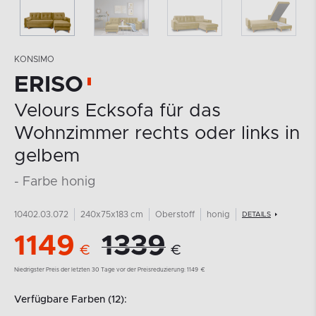
KONSIMO
ERISO
Velours Ecksofa für das
Wohnzimmer rechts oder links in
gelbem
- Farbe honig
10402.03.072
240x75x183 cm
Oberstoff
honig
DETAILS
1149
1339
€
€
Niedrigster Preis der letzten 30 Tage vor der Preisreduzierung:
1149
€
Verfügbare Farben (12):