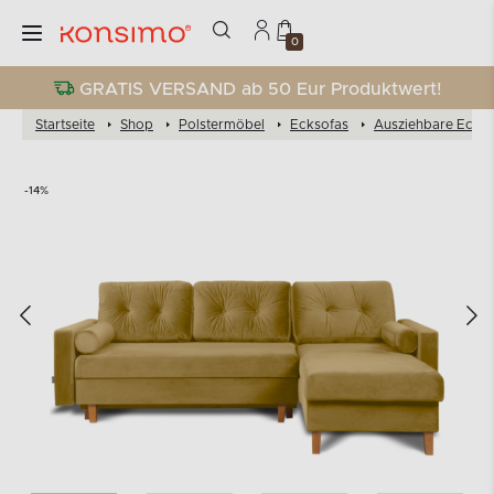
0
GRATIS VERSAND ab 50 Eur Produktwert!
Startseite
Shop
Polstermöbel
Ecksofas
Ausziehbare Eckso
-14%