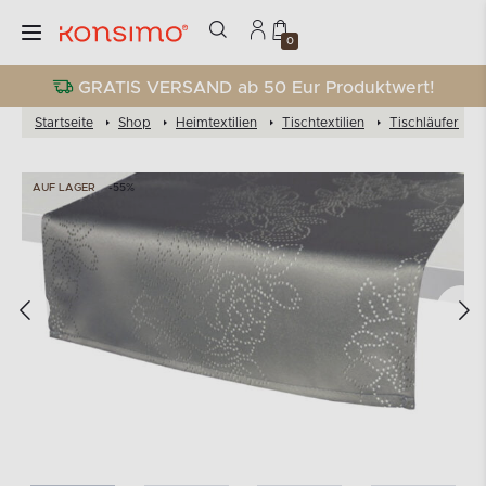
0
GRATIS VERSAND ab 50 Eur Produktwert!
Startseite
Shop
Heimtextilien
Tischtextilien
Tischläufer
AUF LAGER
-55%