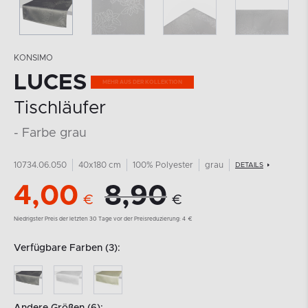
KONSIMO
LUCES
Tischläufer
- Farbe grau
10734.06.050
40x180 cm
100% Polyester
grau
DETAILS
4,00
8,90
€
€
Niedrigster Preis der letzten 30 Tage vor der Preisreduzierung:
4
€
Verfügbare Farben (3):