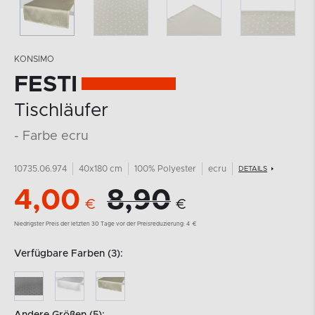
KONSIMO
FESTI
Tischläufer
- Farbe ecru
10735.06.974
40x180 cm
100% Polyester
ecru
DETAILS
4,00
8,90
€
€
Niedrigster Preis der letzten 30 Tage vor der Preisreduzierung:
4
€
Verfügbare Farben (3):