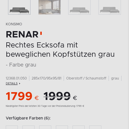
KONSIMO
RENAR
Rechtes Ecksofa mit
beweglichen Kopfstützen grau
- Farbe grau
12368.01.050
285x170/95x95/81
Oberstoff / Schaumstoff
grau
DETAILS
1799
1999
€
€
Niedrigster Preis der letzten 30 Tage vor der Preisreduzierung:
1799
€
Verfügbare Farben (6):