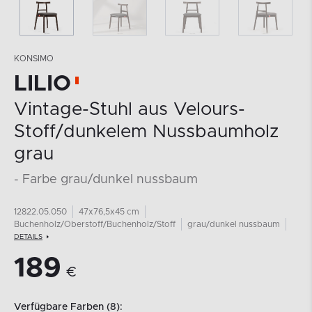
KONSIMO
LILIO
Vintage-Stuhl aus Velours-
Stoff/dunkelem Nussbaumholz
grau
- Farbe grau/dunkel nussbaum
12822.05.050
47x76,5x45 cm
Buchenholz/Oberstoff/Buchenholz/Stoff
grau/dunkel nussbaum
DETAILS
189
€
Verfügbare Farben (8):