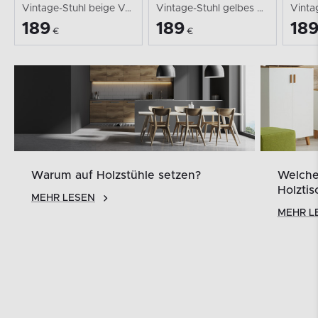
Vintage-Stuhl gelbes Velours nussbaum mittel
Vintage-Stuhl aus Velours-Stoff/hellem Eichenholz...
189
189
18
€
€
?
Welche Stühle sollte man für einen
Holztisch wählen?
MEHR LESEN