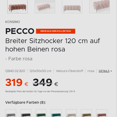
KONSIMO
PECCO
MEHR AUS DER KOLLEKTION
Breiter Sitzhocker 120 cm auf
hohen Beinen rosa
- Farbe rosa
12840.02.820
120x50x50 cm
Velours-Oberstoff
rosa
DETAILS
319
349
€
€
Niedrigster Preis der letzten 30 Tage vor der Preisreduzierung:
319
€
Verfügbare Farben (8):