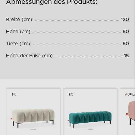
Abmessungen des Produkts:
Breite (cm):
120
Höhe (cm):
50
Tiefe (cm):
50
Höhe der Füße (cm):
15
-9%
-8%
AUF L