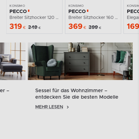
KONSIMO
KONSIMO
KONSI
PECCO
PECCO
PEC
Breiter Sitzhocker 120 cm auf hohen Beinen cremefarbig
Breiter Sitzhocker 160 cm für den Flur maritim
319
369
16
349
399
€
€
€
€
er –
Sessel für das Wohnzimmer –
entdecken Sie die besten Modelle
MEHR LESEN