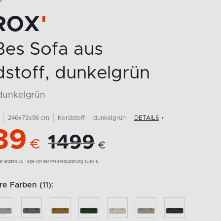
O
ROX
ßes Sofa aus
stoff, dunkelgrün
dunkelgrün
246x73x96 cm
Kordstoff
dunkelgrün
DETAILS
39
1499
€
€
der letzten 30 Tage vor der Preisreduzierung:
1339
€
e Farben (11):