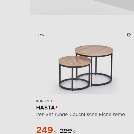
-17%
KONSIMO
HASTA
he
2er-Set runde Couchtische Eiche remo
249
299
€
€