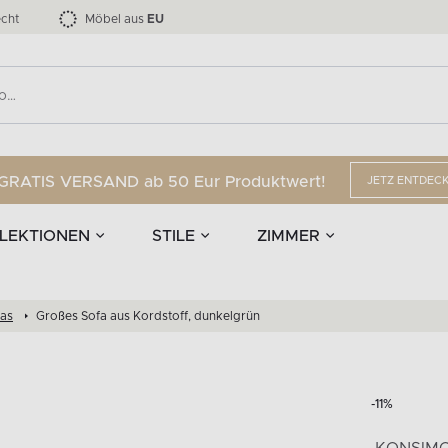
nd Accessoires
Die LOFTY-Möbelkollektion bis zu 34 %
Esszimmerstühle
EPIRI
TEENS
mpen
Vorhänge
G
Anzahl der Produkte:
Anzahl der Produkte:
40
173
cht
Möbel aus
EU
GRATIS VERSAND ab 50 Eur Produktwert!
JETZ ENTDEC
LEKTIONEN
STILE
ZIMMER
fas
Großes Sofa aus Kordstoff, dunkelgrün
-11%