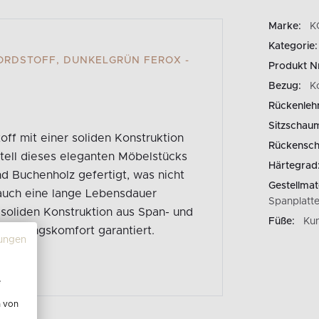
Marke:
K
Kategorie:
RDSTOFF, DUNKELGRÜN FEROX - F
Produkt N
Bezug:
K
Rückenleh
Sitzschau
ff mit einer soliden Konstruktion
Rückensc
tell dieses eleganten Möbelstücks
Härtegrad
nd Buchenholz gefertigt, was nicht
Gestellmate
 auch eine lange Lebensdauer
Spanplatt
 soliden Konstruktion aus Span- und
Füße:
Kun
d Nutzungskomfort garantiert.
ungen
e
n von