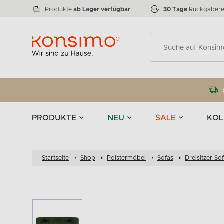
Lampen
Tischgeschirr u
VICTO
ELEGANT
zu 50 %
Tischla
Anzahl der Produkte:
Anzahl der Produkte:
77
888
Produkte
ab Lager verfügbar
30 Tage
Rückgabere
Deko
PRODUKTE
NEU
SALE
KOL
Startseite
Shop
Polstermöbel
Sofas
Dreisitzer-So