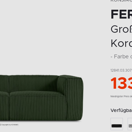
KONSIM
FE
Gro
Kord
- Farbe 
12841.03.307
13
Niedrigster Preis 
Verfügbar