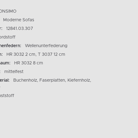
ONSIMO
Moderne Sofas
r:
12841.03.307
ordstoff
nenfedern:
Wellenunterfederung
m:
HR 3032 2 cm, T 3037 12 cm
haum:
HR 3032 8 cm
:
mittelfest
rial:
Buchenholz, Faserplatten, Kiefernholz,
e
ststoff