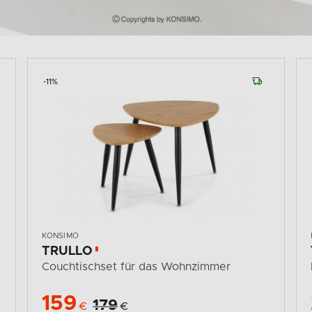
-11%
KONSIMO
TRULLO
Couchtischset für das Wohnzimmer
159
179
€
€