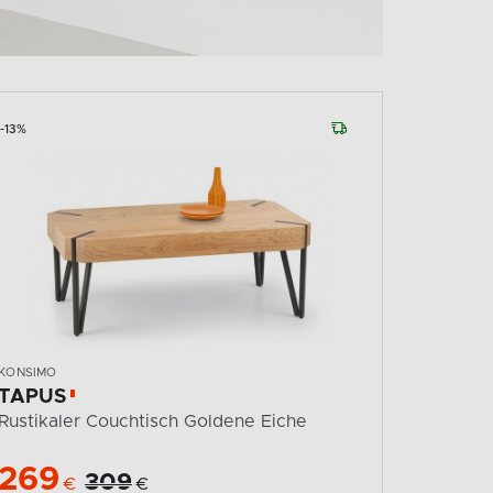
-13%
-17%
KONSIMO
KONSIMO
TAPUS
HASTA
Rustikaler Couchtisch Goldene Eiche
2er-Set
269
249
309
€
€