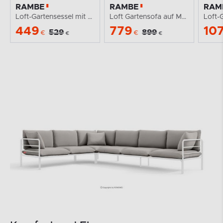
RAMBE
RAMBE
RAM
Loft-Gartensessel mit Metallbeinen weiß/hellgrau
Loft Gartensofa auf Metallfüßen weiß/hellgrau
449
779
10
529
899
€
€
€
€