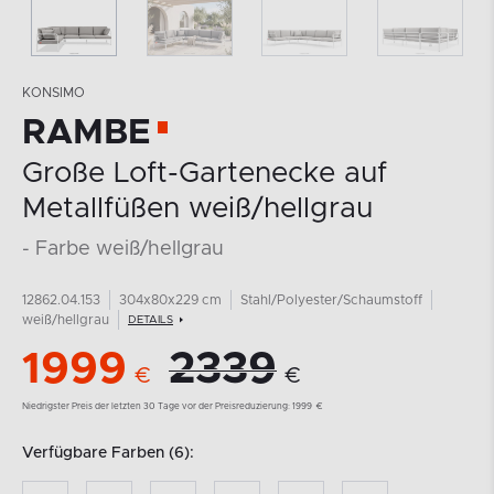
KONSIMO
RAMBE
Große Loft-Gartenecke auf
Metallfüßen weiß/hellgrau
- Farbe weiß/hellgrau
12862.04.153
304x80x229 cm
Stahl/Polyester/Schaumstoff
weiß/hellgrau
DETAILS
1999
2339
€
€
Niedrigster Preis der letzten 30 Tage vor der Preisreduzierung:
1999
€
Verfügbare Farben (6):