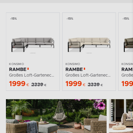
-15%
-15%
-15%
KONSIMO
KONSIMO
KONSI
RAMBE
RAMBE
RAM
Großes Loft-Gartenecksofa auf Metallfüßen...
Großes Loft-Gartenecksofa auf Metallfüßen...
1999
1999
19
2339
2339
€
€
€
€