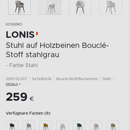
KONSIMO
LONIS
Stuhl auf Holzbeinen Bouclé-
Stoff stahlgrau
- Farbe Stahl
12901.02.057
54,5x80x54
Boucle-Stoff/Buchenholz
Stahl
DETAILS
259
€
Verfügbare Farben (9):