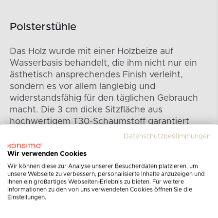
Polsterstühle
Das Holz wurde mit einer Holzbeize auf
Wasserbasis behandelt, die ihm nicht nur ein
ästhetisch ansprechendes Finish verleiht,
sondern es vor allem langlebig und
widerstandsfähig für den täglichen Gebrauch
macht. Die 3 cm dicke Sitzfläche aus
hochwertigem T30-Schaumstoff garantiert
optimalen Halt und Komfort auch bei langen
Datenschutzbestimmungen
Besprechungen am Esstisch. Die ergonomisch
Wir verwenden Cookies
geformte Rückenlehne ist zwar etwas dünner
Wir können diese zur Analyse unserer Besucherdaten platzieren, um
(2 cm), bietet aber dennoch eine perfekte
unsere Webseite zu verbessern, personalisierte Inhalte anzuzeigen und
Unterstützung für die Wirbelsäule, sodass Sie
Ihnen ein großartiges Webseiten-Erlebnis zu bieten. Für weitere
Informationen zu den von uns verwendeten Cookies öffnen Sie die
auch über Stunden hinweg eine bequeme
Einstellungen.
Haltung einnehmen können.