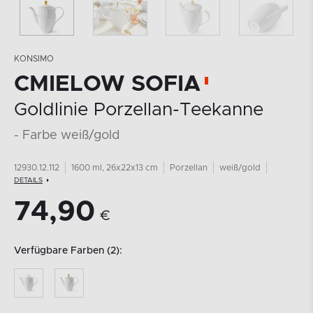
KONSIMO
CMIELOW SOFIA
Goldlinie Porzellan-Teekanne
- Farbe weiß/gold
12930.12.112
1600 ml, 26x22x13 cm
Porzellan
weiß/gold
DETAILS
74,90
€
Verfügbare Farben (2):