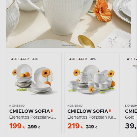
AUF LAGER
-31%
AUF LAGER
AUF L
KONSIMO
KONSIMO
KONSI
CMIELOW SOFIA
CMIELOW SOFIA
CMI
Elegantes Porzellan Kaffeeservice Goldlinie...
Goldlinie Porzellan Milchkännchen
219
39,90
74
319
€
€
€