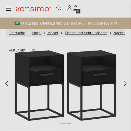
0
GRATIS VERSAND ab 50 Eur Produktwert!
Startseite
Shop
Möbel
Tische und Schreibtische
Nachttisc
AUF LAGER
-11%