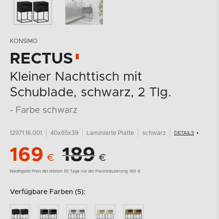
KONSIMO
RECTUS
Kleiner Nachttisch mit
Schublade, schwarz, 2 Tlg.
- Farbe schwarz
12971.16.001
40x65x39
Laminierte Platte
schwarz
DETAILS
169
189
€
€
Niedrigster Preis der letzten 30 Tage vor der Preisreduzierung:
169
€
Verfügbare Farben (5):