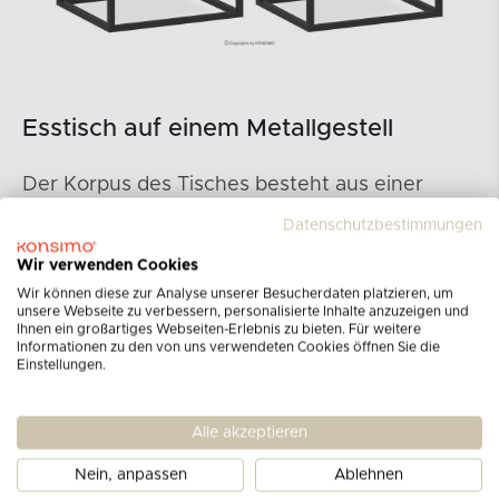
Esstisch auf einem Metallgestell
Der Korpus des Tisches besteht aus einer
robusten 16 mm starken Schichtstoffplatte. Die
Datenschutzbestimmungen
Rückseite des Tisches besteht aus einer 3 mm
starken HDF-Platte, die für die Stabilität der
Wir verwenden Cookies
Konstruktion sorgt und gleichzeitig leicht ist.
Wir können diese zur Analyse unserer Besucherdaten platzieren, um
unsere Webseite zu verbessern, personalisierte Inhalte anzuzeigen und
Die Verwendung dieses Materials ermöglicht
Ihnen ein großartiges Webseiten-Erlebnis zu bieten. Für weitere
eine hohe Qualität bei gleichzeitig geringem
Informationen zu den von uns verwendeten Cookies öffnen Sie die
Einstellungen.
Gewicht der Möbel. Die Schublade des Tisches
ist mit kugelgelagerten Schienen ausgestattet,
die ein reibungsloses Öffnen und Schließen
Alle akzeptieren
gewährleisten. Dank dieser Schienen ist die
Nein, anpassen
Ablehnen
Schublade auch bei voller Beladung bequem