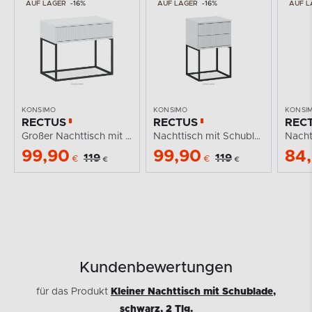
AUF LAGER
-16%
AUF LAGER
-16%
AUF L
KONSIMO
KONSIMO
KONSI
RECTUS
RECTUS
REC
Großer Nachttisch mit Schublade modern weiß
Nachttisch mit Schubladen modern weiß
99,90
99,90
84
119
119
€
€
€
€
Kundenbewertungen
für das Produkt
Kleiner Nachttisch mit Schublade,
schwarz, 2 Tlg.