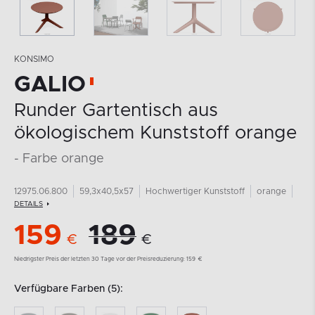
KONSIMO
GALIO
MEHR AUS DER KOLLEKTION
Runder Gartentisch aus
ökologischem Kunststoff orange
- Farbe orange
12975.06.800
59,3x40,5x57
Hochwertiger Kunststoff
orange
DETAILS
159
189
€
€
Niedrigster Preis der letzten 30 Tage vor der Preisreduzierung:
159
€
Verfügbare Farben (5):