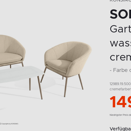
KONSIM
SO
Gar
was
cre
- Farbe
12989.19.500
cremefarben
14
Niedrigster Preis 
Verfügbar