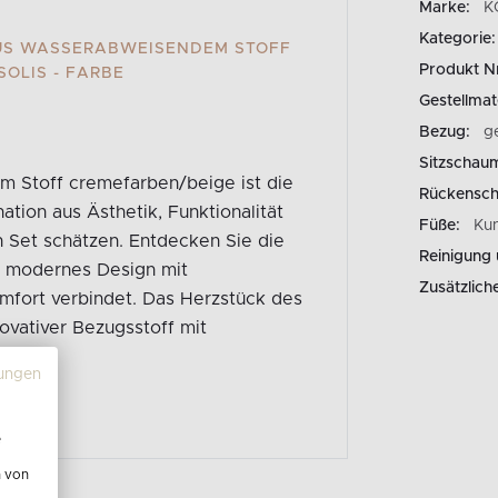
Marke:
K
Kategorie:
US WASSERABWEISENDEM STOFF
Produkt N
OLIS - FARBE
Gestellmate
Bezug:
g
Sitzschau
 Stoff cremefarben/beige ist die
Rückensc
ation aus Ästhetik, Funktionalität
Füße:
Kun
 Set schätzen. Entdecken Sie die
Reinigung 
e modernes Design mit
Zusätzlich
mfort verbindet. Das Herzstück des
novativer Bezugsstoff mit
ungen
e
n von