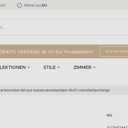
nd Accessoires
Die LOFTY-Möbelkollektion bis zu 34 %
Esszimmerstühle
EPIRI
TEENS
mpen
Vorhänge
G
Anzahl der Produkte:
Anzahl der Produkte:
40
173
cht
Möbel aus
EU
GRATIS VERSAND ab 50 Eur Produktwert!
JETZ ENTDEC
LEKTIONEN
STILE
ZIMMER
artenmöbel-Set aus wasserabweisendem Stoff cremefarben/beige
-9%