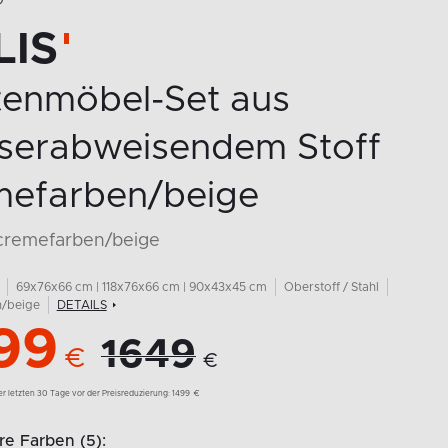
O
LIS
tenmöbel-Set aus
serabweisendem Stoff
mefarben/beige
 cremefarben/beige
69x76x66 cm | 118x76x66 cm | 90x43x45 cm
Oberstoff / Stahl
/beige
DETAILS
99
1649
€
€
der letzten 30 Tage vor der Preisreduzierung:
1499
€
e Farben (5):