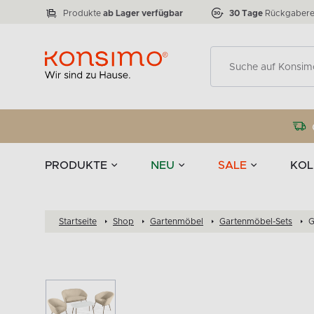
Lampen
Tischgeschirr u
VICTO
ELEGANT
zu 50 %
Tischla
Anzahl der Produkte:
Anzahl der Produkte:
77
888
Produkte
ab Lager verfügbar
30 Tage
Rückgabere
Deko
PRODUKTE
NEU
SALE
KOL
Startseite
Shop
Gartenmöbel
Gartenmöbel-Sets
G