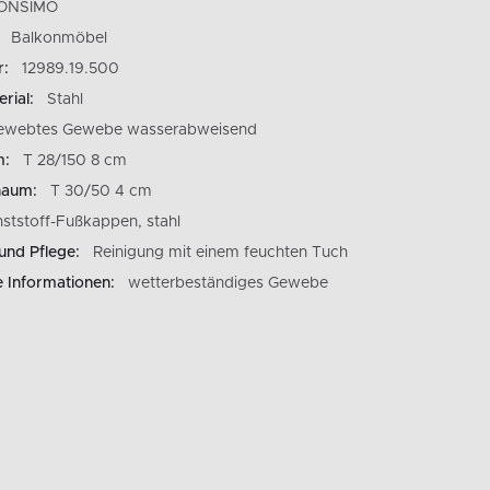
ONSIMO
Balkonmöbel
r:
12989.19.500
rial:
Stahl
ewebtes Gewebe wasserabweisend
m:
T 28/150 8 cm
haum:
T 30/50 4 cm
ststoff-Fußkappen, stahl
und Pflege:
Reinigung mit einem feuchten Tuch
e Informationen:
wetterbeständiges Gewebe