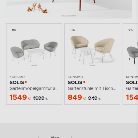
-9%
-11%
-9%
KONSIMO
KONSIMO
KONSI
SOLIS
SOLIS
SOLI
Gartenmöbelgarnitur aus wasserabweisendem Stoff...
Gartenstühle mit Tisch cremefarben/weiß
1549
849
15
1699
949
€
€
€
€