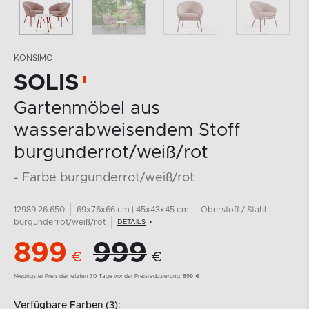
KONSIMO
SOLIS
Gartenmöbel aus
wasserabweisendem Stoff
burgunderrot/weiß/rot
- Farbe burgunderrot/weiß/rot
12989.26.650
69x76x66 cm | 45x43x45 cm
Oberstoff / Stahl
burgunderrot/weiß/rot
DETAILS
899
999
€
€
Niedrigster Preis der letzten 30 Tage vor der Preisreduzierung:
899
€
Verfügbare Farben (3):