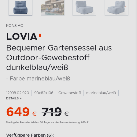
KONSIMO
LOVIA
Bequemer Gartensessel aus
Outdoor-Gewebestoff
dunkelblau/weiß
- Farbe marineblau/weiß
12998.02.920
90x82x106
Gewebestoff
marineblau/weiß
DETAILS
649
719
€
€
Niedrigster Preis der letzten 30 Tage vor der Preisreduzierung:
649
€
Verfügbare Farben (6):