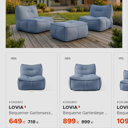
-10%
-10%
-11%
KONSIMO
KONSIMO
KONSI
LOVIA
LOVIA
LOV
Bequemer Gartensessel aus Outdoor-Gewebestoff...
Bequeme Gartenliege aus gewebtem Outdoor-Stoff,...
649
899
10
719
999
€
€
€
€