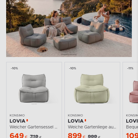
-10%
-10%
-11%
KONSIMO
KONSIMO
KONSI
LOVIA
LOVIA
LOV
em...
Weicher Gartensessel aus Outdoor-Gewebestoff...
Weiche Gartenliege aus Outdoor-Gewebestoff...
649
899
10
719
999
€
€
€
€