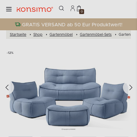
0
GRATIS VERSAND ab 50 Eur Produktwert!
Startseite
Shop
Gartenmöbel
Gartenmöbel-Sets
Gartenmöb
-12%