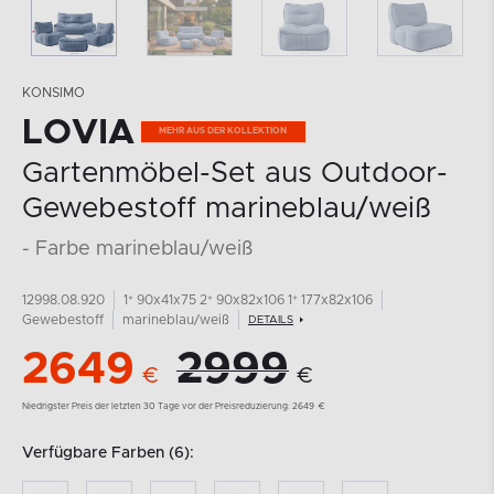
KONSIMO
LOVIA
MEHR AUS DER KOLLEKTION
Gartenmöbel-Set aus Outdoor-
Gewebestoff marineblau/weiß
- Farbe marineblau/weiß
12998.08.920
1* 90x41x75 2* 90x82x106 1* 177x82x106
Gewebestoff
marineblau/weiß
DETAILS
2649
2999
€
€
Niedrigster Preis der letzten 30 Tage vor der Preisreduzierung:
2649
€
Verfügbare Farben (6):