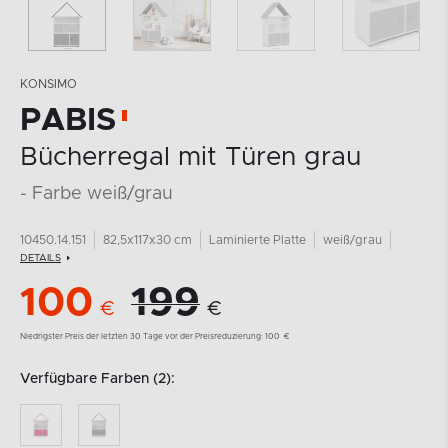
KONSIMO
PABIS
Bücherregal mit Türen grau
- Farbe weiß/grau
10450.14.151
82,5x117x30 cm
Laminierte Platte
weiß/grau
DETAILS
100
199
€
€
Niedrigster Preis der letzten 30 Tage vor der Preisreduzierung:
100
€
Verfügbare Farben (2):